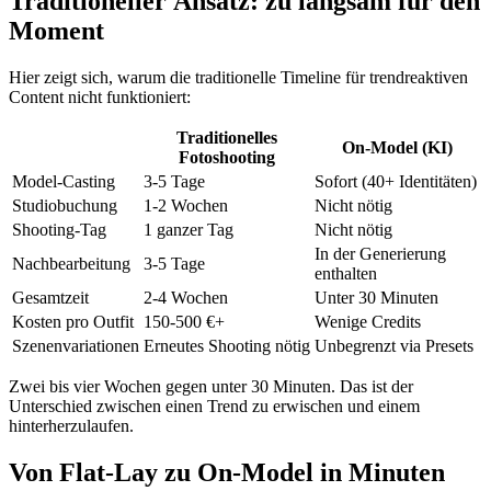
Traditioneller Ansatz: zu langsam für den
Moment
Hier zeigt sich, warum die traditionelle Timeline für trendreaktiven
Content nicht funktioniert:
Traditionelles
On-Model (KI)
Fotoshooting
Model-Casting
3-5 Tage
Sofort (40+ Identitäten)
Studiobuchung
1-2 Wochen
Nicht nötig
Shooting-Tag
1 ganzer Tag
Nicht nötig
In der Generierung
Nachbearbeitung
3-5 Tage
enthalten
Gesamtzeit
2-4 Wochen
Unter 30 Minuten
Kosten pro Outfit
150-500 €+
Wenige Credits
Szenenvariationen
Erneutes Shooting nötig
Unbegrenzt via Presets
Zwei bis vier Wochen gegen unter 30 Minuten. Das ist der
Unterschied zwischen einen Trend zu erwischen und einem
hinterherzulaufen.
Von Flat-Lay zu On-Model in Minuten