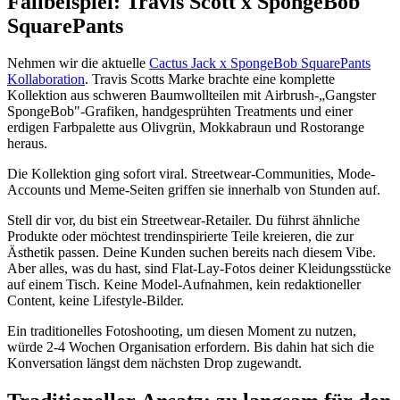
Fallbeispiel: Travis Scott x SpongeBob
SquarePants
Nehmen wir die aktuelle
Cactus Jack x SpongeBob SquarePants
Kollaboration
. Travis Scotts Marke brachte eine komplette
Kollektion aus schweren Baumwollteilen mit Airbrush-„Gangster
SpongeBob"-Grafiken, handgesprühten Treatments und einer
erdigen Farbpalette aus Olivgrün, Mokkabraun und Rostorange
heraus.
Die Kollektion ging sofort viral. Streetwear-Communities, Mode-
Accounts und Meme-Seiten griffen sie innerhalb von Stunden auf.
Stell dir vor, du bist ein Streetwear-Retailer. Du führst ähnliche
Produkte oder möchtest trendinspirierte Teile kreieren, die zur
Ästhetik passen. Deine Kunden suchen bereits nach diesem Vibe.
Aber alles, was du hast, sind Flat-Lay-Fotos deiner Kleidungsstücke
auf einem Tisch. Keine Model-Aufnahmen, kein redaktioneller
Content, keine Lifestyle-Bilder.
Ein traditionelles Fotoshooting, um diesen Moment zu nutzen,
würde 2-4 Wochen Organisation erfordern. Bis dahin hat sich die
Konversation längst dem nächsten Drop zugewandt.