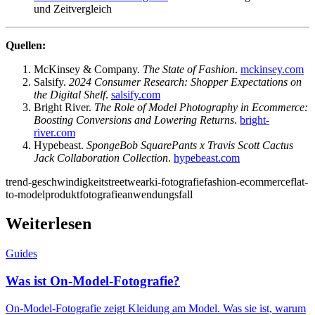
und Zeitvergleich
Quellen:
McKinsey & Company.
The State of Fashion
.
mckinsey.com
Salsify.
2024 Consumer Research: Shopper Expectations on
the Digital Shelf
.
salsify.com
Bright River.
The Role of Model Photography in Ecommerce:
Boosting Conversions and Lowering Returns
.
bright-
river.com
Hypebeast.
SpongeBob SquarePants x Travis Scott Cactus
Jack Collaboration Collection
.
hypebeast.com
trend-geschwindigkeit
streetwear
ki-fotografie
fashion-ecommerce
flat-
to-model
produktfotografie
anwendungsfall
Weiterlesen
Guides
Was ist On-Model-Fotografie?
On-Model-Fotografie zeigt Kleidung am Model. Was sie ist, warum