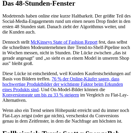
Das 48-Stunden-Fenster
Modetrends haben online eine kurze Haltbarkeit. Der größte Teil des
Social-Media-Engagements rund um einen neuen Drop findet in den
ersten 48 Stunden statt. Danach zieht der Algorithmus weiter, und
die Kunden auch.
Dennoch stellt
McKinseys State of Fashion Report
fest, dass selbst
die schnellsten Modeunternehmen ihre Trend-to-Shelf-Pipeline noch
in Wochen messen, nicht in Stunden. Die Lücke zwischen „das ist
gerade angesagt" und „so sieht es an einem Model in unserem Shop
aus" bleibt groß.
Diese Lücke ist entscheidend, weil Kunden Kaufentscheidungen auf
Basis von Bildern treffen.
76 % der Online-Käufer sagen, dass
hochwertige Produktbilder der wichtigste Faktor beim Erkunden
eines Produkts sind
. Und On-Model-Bilder können die
Konversionsrate um bis zu 33 % steigern
im Vergleich zu Flat-Lay-
Alternativen.
Wenn also ein Trend seinen Höhepunkt erreicht und du immer noch
Flat-Lays zeigst (oder gar nichts), verschenkst du Conversions
genau in dem Zeitfenster, in dem die Nachfrage am höchsten ist.