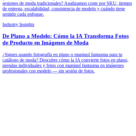
sesiones de moda tradicionales? Analizamos coste por SKU, tiempo
de entrega, escalabilidad, consistencia de modelo y cuándo tiene
sentido cada enfoque.
Industry Insights
De Plano a Modelo: Cómo la IA Transforma Fotos
de Producto en Imágenes de Moda
¿Sigues usando fotografía en plano o maniquí fantasma para tu
catálogo de moda? Descubre cómo la IA convierte fotos en plano,
prendas individuales y fotos con maniquí fantasma en imágenes
profesionales con modelo — sin sesión de fotos.