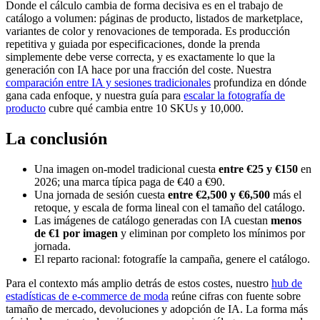
Donde el cálculo cambia de forma decisiva es en el trabajo de
catálogo a volumen: páginas de producto, listados de marketplace,
variantes de color y renovaciones de temporada. Es producción
repetitiva y guiada por especificaciones, donde la prenda
simplemente debe verse correcta, y es exactamente lo que la
generación con IA hace por una fracción del coste. Nuestra
comparación entre IA y sesiones tradicionales
profundiza en dónde
gana cada enfoque, y nuestra guía para
escalar la fotografía de
producto
cubre qué cambia entre 10 SKUs y 10,000.
La conclusión
Una imagen on-model tradicional cuesta
entre €25 y €150
en
2026; una marca típica paga de €40 a €90.
Una jornada de sesión cuesta
entre €2,500 y €6,500
más el
retoque, y escala de forma lineal con el tamaño del catálogo.
Las imágenes de catálogo generadas con IA cuestan
menos
de €1 por imagen
y eliminan por completo los mínimos por
jornada.
El reparto racional: fotografíe la campaña, genere el catálogo.
Para el contexto más amplio detrás de estos costes, nuestro
hub de
estadísticas de e-commerce de moda
reúne cifras con fuente sobre
tamaño de mercado, devoluciones y adopción de IA. La forma más