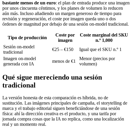
bastante menos de un euro
: el plan de entrada produce una imagen
por unos cincuenta céntimos, y los planes de volumen lo reducen
aún más. Incluso añadiendo un margen generoso de tiempo para
revisión y regeneración, el coste por imagen queda uno o dos
órdenes de magnitud por debajo de una sesión on-model tradicional.
Coste por
Coste marginal del SKU
Tipo de producción
imagen
n.º 1,000
Sesión on-model
€25 – €150
Igual que el SKU n.º 1
tradicional
Imagen on-model
Menor (precios por
menos de €1
generada con IA
volumen)
Qué sigue mereciendo una sesión
tradicional
La versión honesta de esta comparación es híbrida, no de
sustitución. Las imágenes principales de campaña, el storytelling de
marca y el trabajo editorial siguen beneficiándose de una sesión
física: ahí la dirección creativa es el producto, y una tarifa por
jornada compra cosas que la IA no replica, como una localización
real y un momento real.