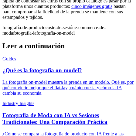
rápida de contrastar las cifras con su propio catálogo es pasar por la
plataforma unos cuantos productos:
cinco imágenes gratis
bastan
para comprobar si la fidelidad de la prenda se mantiene con sus
estampados y tejidos.
fotografía-de-producto
coste-de-sesión
e-commerce-de-
moda
fotografía-ia
fotografía-on-model
Leer a continuación
Guides
¿Qué es la fotografía on-model?
La fotografía on-model muestra la prenda en un modelo. Qué es, por
qué convierte mejor que el flat-lay, cuánto cuesta y cómo la IA
cambia su economía.
Industry Insights
Fotografía de Moda con IA vs Sesiones
Tradicionales: Una Comparación Práctica
¿Cómo se compara la fotografía de producto con IA frente a las