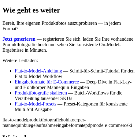
Wie geht es weiter
Bereit, Ihre eigenen Produktfotos auszuprobieren — in jedem
Format?
Jetzt generieren
— registrieren Sie sich, laden Sie Ihre vorhandene
Produktfotografie hoch und sehen Sie konsistente On-Model-
Ergebnisse in Minuten.
Weitere Leitfäden:
Flat-to-Model-Anleitung
— Schritt-für-Schritt-Tutorial für den
Flat-to-Model-Workflow
Eingabeformate für E-Commerce
— Deep Dive in Flat-Lay-
und Hohlkörper-Mannequin-Eingaben
Produktfotografie skalieren
— Batch-Workflows für die
Verarbeitung tausender SKUs
Flat-to-Model-Presets
— Preset-Kategorien für konsistente
Multi-Stil-Ausgabe
flat-to-model
produktfotografie
hohlkoerper-
mannequin
buegelaufnahme
eingabeformate
pdp
mode-e-commerce
ki