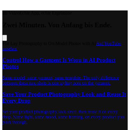
Im Video
Echte App, echte Ergebnisse
Zwei Minuten.
Von Anfang bis Ende.
Flat Lay Photography to On-Model Photos with AI
Auf YouTube
ansehen
Control How a Garment Is Worn in AI Product
Photos
Same model, same garment, same template. The only difference
between these two shots is one styling note on the garment.
Save Your Product Photography Look and Reuse It
Every Drop
Set your product photography look once, then reuse it on every
drop. Same light, same mood, same framing, on every product you
push through.