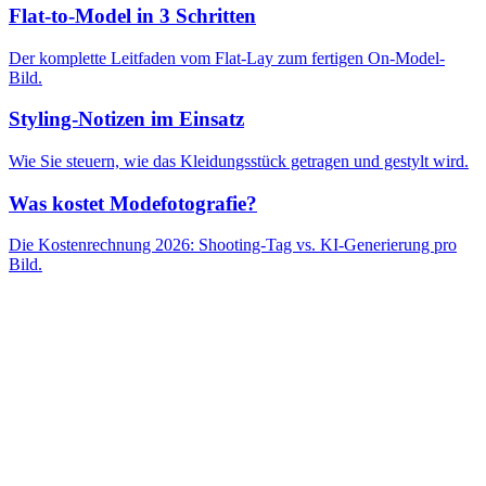
Flat-to-Model in 3 Schritten
Der komplette Leitfaden vom Flat-Lay zum fertigen On-Model-
Bild.
Styling-Notizen im Einsatz
Wie Sie steuern, wie das Kleidungsstück getragen und gestylt wird.
Was kostet Modefotografie?
Die Kostenrechnung 2026: Shooting-Tag vs. KI-Generierung pro
Bild.
Kostenlos starten
Preise ansehen