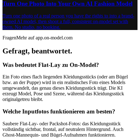
Turn One Photo Into Your Own AI Fashion Model
Turn one photo of a real person you have the rights to into a brand-
owned AI model, then shoot a full, consistent on-model set with
them. No studio, no booking.
Fragen
Mehr auf app.on-model.com
Gefragt,
beantwortet.
Was bedeutet Flat-Lay zu On-Model?
Ein Foto eines flach liegenden Kleidungsstücks (oder am Bügel
bzw. an der Puppe) wird in ein realistisches Foto eines Models
umgewandelt, das genau dieses Kleidungsstück trägt. Die KI
erzeugt Model, Pose und Szene, während das Kleidungsstück
originalgetreu bleibt.
Welche Inputfotos funktionieren am besten?
Saubere Flat-Lay- oder Packshot-Fotos: das Kleidungsstück
vollständig sichtbar, frontal, auf neutralem Hintergrund. Auch
Ghost-Mannequin- und Bügel-Aufnahmen funktionieren.