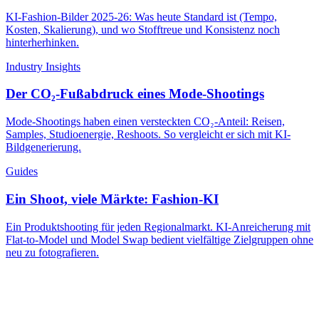
KI-Fashion-Bilder 2025-26: Was heute Standard ist (Tempo,
Kosten, Skalierung), und wo Stofftreue und Konsistenz noch
hinterherhinken.
Industry Insights
Der CO₂-Fußabdruck eines Mode-Shootings
Mode-Shootings haben einen versteckten CO₂-Anteil: Reisen,
Samples, Studioenergie, Reshoots. So vergleicht er sich mit KI-
Bildgenerierung.
Guides
Ein Shoot, viele Märkte: Fashion-KI
Ein Produktshooting für jeden Regionalmarkt. KI-Anreicherung mit
Flat-to-Model und Model Swap bedient vielfältige Zielgruppen ohne
neu zu fotografieren.