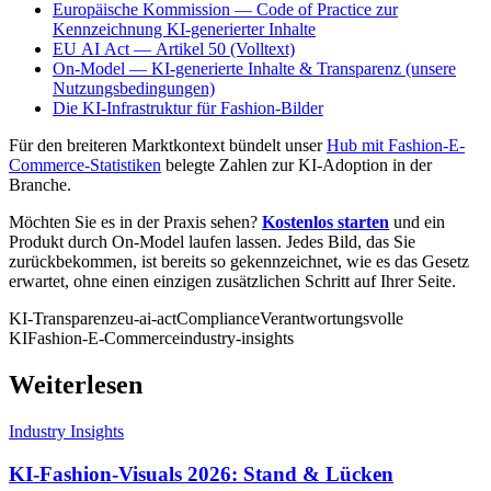
Europäische Kommission — Code of Practice zur
Kennzeichnung KI-generierter Inhalte
EU AI Act — Artikel 50 (Volltext)
On-Model — KI-generierte Inhalte & Transparenz (unsere
Nutzungsbedingungen)
Die KI-Infrastruktur für Fashion-Bilder
Für den breiteren Marktkontext bündelt unser
Hub mit Fashion-E-
Commerce-Statistiken
belegte Zahlen zur KI-Adoption in der
Branche.
Möchten Sie es in der Praxis sehen?
Kostenlos starten
und ein
Produkt durch On-Model laufen lassen. Jedes Bild, das Sie
zurückbekommen, ist bereits so gekennzeichnet, wie es das Gesetz
erwartet, ohne einen einzigen zusätzlichen Schritt auf Ihrer Seite.
KI-Transparenz
eu-ai-act
Compliance
Verantwortungsvolle
KI
Fashion-E-Commerce
industry-insights
Weiterlesen
Industry Insights
KI-Fashion-Visuals 2026: Stand & Lücken