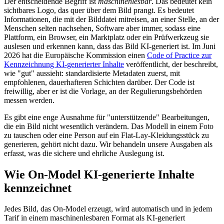
Der entscheidende Begriff ist
maschinenlesbar
. Das bedeutet kein
sichtbares Logo, das quer über dem Bild prangt. Es bedeutet
Informationen, die mit der Bilddatei mitreisen, an einer Stelle, an der
Menschen selten nachsehen, Software aber immer, sodass eine
Plattform, ein Browser, ein Marktplatz oder ein Prüfwerkzeug sie
auslesen und erkennen kann, dass das Bild KI-generiert ist. Im Juni
2026 hat die Europäische Kommission einen
Code of Practice zur
Kennzeichnung KI-generierter Inhalte
veröffentlicht, der beschreibt,
wie "gut" aussieht: standardisierte Metadaten zuerst, mit
empfohlenen, dauerhafteren Schichten darüber. Der Code ist
freiwillig, aber er ist die Vorlage, an der Regulierungsbehörden
messen werden.
Es gibt eine enge Ausnahme für "unterstützende" Bearbeitungen,
die ein Bild nicht wesentlich verändern. Das Modell in einem Foto
zu tauschen oder eine Person auf ein Flat-Lay-Kleidungsstück zu
generieren, gehört nicht dazu. Wir behandeln unsere Ausgaben als
erfasst, was die sichere und ehrliche Auslegung ist.
Wie On-Model KI-generierte Inhalte
kennzeichnet
Jedes Bild, das On-Model erzeugt, wird automatisch und in jedem
Tarif in einem maschinenlesbaren Format als KI-generiert