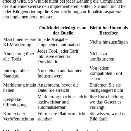
erledigt wird. So wie Sie nicht bei jeder Zahlung die Compliance
der Kartennetzwerke neu implementieren, sollten Sie auch nicht bei
jeder Bildgenerierung die Kennzeichnung zur Inhaltstransparenz
neu implementieren müssen.
On-Model erledigt es an
Bleibt bei Ihnen als
der Quelle
Betreiber
Maschinenlesbare
In jede Ausgabe
Nichts hinzuzufügen
KI-Markierung
eingebettet, automatisch
Jedes Tool, jeder Tarif,
Abdeckung über
Nichts zu
inklusive erneuter
alle Tools
konfigurieren
Durchläufe
Von jedem
Interoperabler
Nutzt einen anerkannten
kompatiblen Tool
Standard
Industriewert
lesbar
Markierung intakt
Angebracht, bevor die
Entfernen Sie sie
halten
Datei Sie erreicht
nachgelagert nicht
Markierung macht es leicht
Ihre Entscheidung,
Deepfake-
nachweisbar und
wo das Gesetz es
Offenlegung
automatisierbar
verlangt
Kontext der
Für unsere Plattform nicht
Sie wissen, wo das
Veröffentlichung
sichtbar
Bild läuft