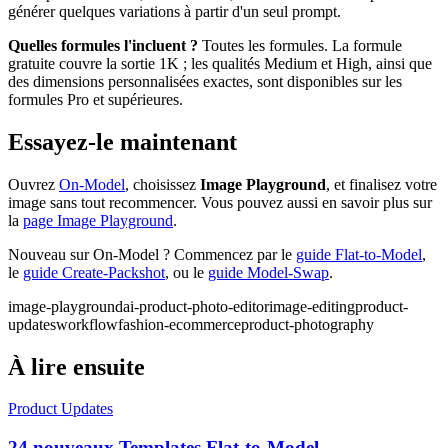
générer quelques variations à partir d'un seul prompt.
Quelles formules l'incluent ?
Toutes les formules. La formule
gratuite couvre la sortie 1K ; les qualités Medium et High, ainsi que
des dimensions personnalisées exactes, sont disponibles sur les
formules Pro et supérieures.
Essayez-le maintenant
Ouvrez
On-Model
, choisissez
Image Playground
, et finalisez votre
image sans tout recommencer. Vous pouvez aussi en savoir plus sur
la
page Image Playground
.
Nouveau sur On-Model ? Commencez par le
guide Flat-to-Model
,
le
guide Create-Packshot
, ou le
guide Model-Swap
.
image-playground
ai-product-photo-editor
image-editing
product-
updates
workflow
fashion-ecommerce
product-photography
À lire ensuite
Product Updates
24 nouveaux Templates Flat-to-Model