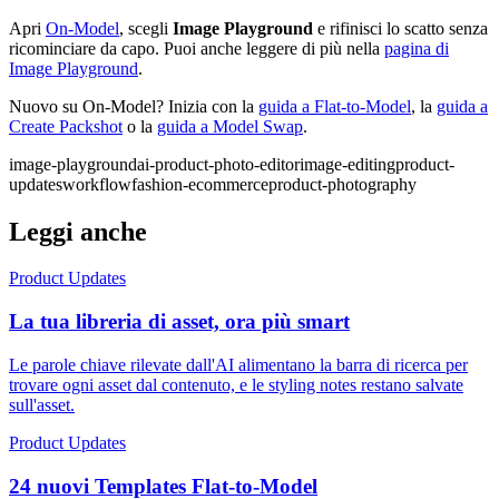
Apri
On-Model
, scegli
Image Playground
e rifinisci lo scatto senza
ricominciare da capo. Puoi anche leggere di più nella
pagina di
Image Playground
.
Nuovo su On-Model? Inizia con la
guida a Flat-to-Model
, la
guida a
Create Packshot
o la
guida a Model Swap
.
image-playground
ai-product-photo-editor
image-editing
product-
updates
workflow
fashion-ecommerce
product-photography
Leggi anche
Product Updates
La tua libreria di asset, ora più smart
Le parole chiave rilevate dall'AI alimentano la barra di ricerca per
trovare ogni asset dal contenuto, e le styling notes restano salvate
sull'asset.
Product Updates
24 nuovi Templates Flat-to-Model