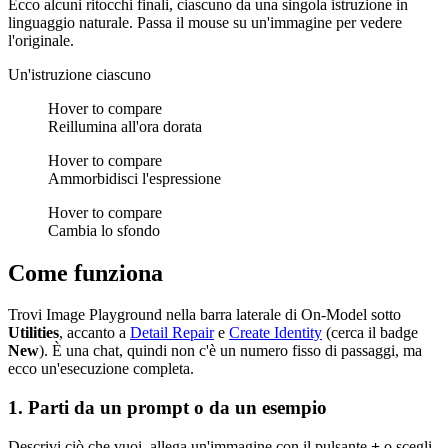
Ecco alcuni ritocchi finali, ciascuno da una singola istruzione in
linguaggio naturale. Passa il mouse su un'immagine per vedere
l'originale.
Un'istruzione ciascuno
Hover to compare
Reillumina all'ora dorata
Hover to compare
Ammorbidisci l'espressione
Hover to compare
Cambia lo sfondo
Come funziona
Trovi Image Playground nella barra laterale di On-Model sotto
Utilities
, accanto a
Detail Repair
e
Create Identity
(cerca il badge
New
). È una chat, quindi non c'è un numero fisso di passaggi, ma
ecco un'esecuzione completa.
1. Parti da un prompt o da un esempio
Descrivi ciò che vuoi, allega un'immagine con il pulsante
+
o scegli