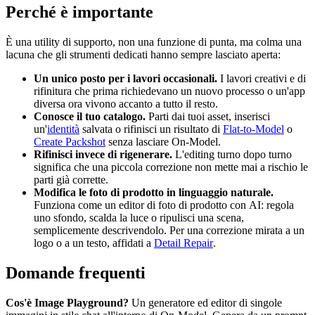
Perché è importante
È una utility di supporto, non una funzione di punta, ma colma una
lacuna che gli strumenti dedicati hanno sempre lasciato aperta:
Un unico posto per i lavori occasionali.
I lavori creativi e di
rifinitura che prima richiedevano un nuovo processo o un'app
diversa ora vivono accanto a tutto il resto.
Conosce il tuo catalogo.
Parti dai tuoi asset, inserisci
un'
identità
salvata o rifinisci un risultato di
Flat-to-Model
o
Create Packshot
senza lasciare On-Model.
Rifinisci invece di rigenerare.
L'editing turno dopo turno
significa che una piccola correzione non mette mai a rischio le
parti già corrette.
Modifica le foto di prodotto in linguaggio naturale.
Funziona come un editor di foto di prodotto con AI: regola
uno sfondo, scalda la luce o ripulisci una scena,
semplicemente descrivendolo. Per una correzione mirata a un
logo o a un testo, affidati a
Detail Repair
.
Domande frequenti
Cos'è Image Playground?
Un generatore ed editor di singole