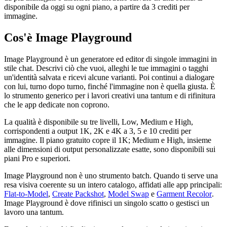
disponibile da oggi su ogni piano, a partire da 3 crediti per
immagine.
Cos'è Image Playground
Image Playground è un generatore ed editor di singole immagini in
stile chat. Descrivi ciò che vuoi, alleghi le tue immagini o tagghi
un'identità salvata e ricevi alcune varianti. Poi continui a dialogare
con lui, turno dopo turno, finché l'immagine non è quella giusta. È
lo strumento generico per i lavori creativi una tantum e di rifinitura
che le app dedicate non coprono.
La qualità è disponibile su tre livelli, Low, Medium e High,
corrispondenti a output 1K, 2K e 4K a 3, 5 e 10 crediti per
immagine. Il piano gratuito copre il 1K; Medium e High, insieme
alle dimensioni di output personalizzate esatte, sono disponibili sui
piani Pro e superiori.
Image Playground non è uno strumento batch. Quando ti serve una
resa visiva coerente su un intero catalogo, affidati alle app principali:
Flat-to-Model
,
Create Packshot
,
Model Swap
e
Garment Recolor
.
Image Playground è dove rifinisci un singolo scatto o gestisci un
lavoro una tantum.