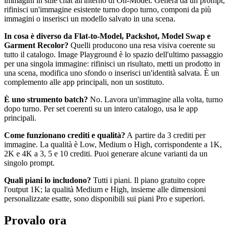
immagini in stile chat all'interno di On-Model. Genera da un prompt,
rifinisci un'immagine esistente turno dopo turno, componi da più
immagini o inserisci un modello salvato in una scena.
In cosa è diverso da Flat-to-Model, Packshot, Model Swap e
Garment Recolor?
Quelli producono una resa visiva coerente su
tutto il catalogo. Image Playground è lo spazio dell'ultimo passaggio
per una singola immagine: rifinisci un risultato, metti un prodotto in
una scena, modifica uno sfondo o inserisci un'identità salvata. È un
complemento alle app principali, non un sostituto.
È uno strumento batch?
No. Lavora un'immagine alla volta, turno
dopo turno. Per set coerenti su un intero catalogo, usa le app
principali.
Come funzionano crediti e qualità?
A partire da 3 crediti per
immagine. La qualità è Low, Medium o High, corrispondente a 1K,
2K e 4K a 3, 5 e 10 crediti. Puoi generare alcune varianti da un
singolo prompt.
Quali piani lo includono?
Tutti i piani. Il piano gratuito copre
l'output 1K; la qualità Medium e High, insieme alle dimensioni
personalizzate esatte, sono disponibili sui piani Pro e superiori.
Provalo ora