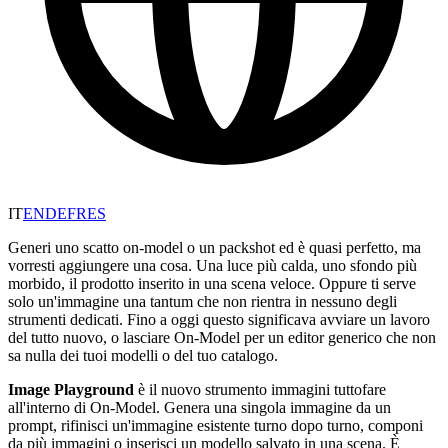
IT
EN
DE
FR
ES
Generi uno scatto on-model o un packshot ed è quasi perfetto, ma
vorresti aggiungere una cosa. Una luce più calda, uno sfondo più
morbido, il prodotto inserito in una scena veloce. Oppure ti serve
solo un'immagine una tantum che non rientra in nessuno degli
strumenti dedicati. Fino a oggi questo significava avviare un lavoro
del tutto nuovo, o lasciare On-Model per un editor generico che non
sa nulla dei tuoi modelli o del tuo catalogo.
Image Playground
è il nuovo strumento immagini tuttofare
all'interno di On-Model. Genera una singola immagine da un
prompt, rifinisci un'immagine esistente turno dopo turno, componi
da più immagini o inserisci un modello salvato in una scena. È